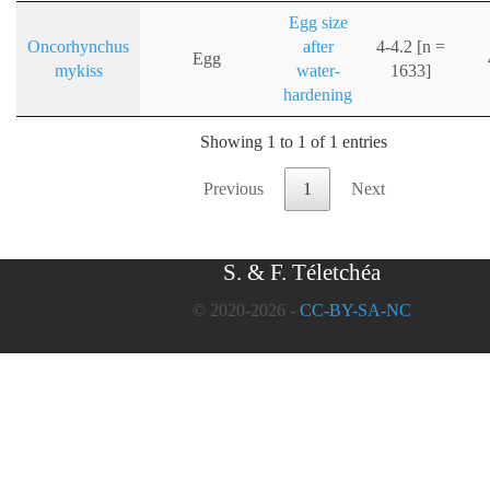
Egg size
Oncorhynchus
after
4-4.2 [n =
Egg
mykiss
water-
1633]
hardening
Showing 1 to 1 of 1 entries
Previous
1
Next
S. & F. Téletchéa
© 2020-2026 -
CC-BY-SA-NC