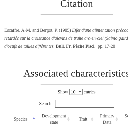
Citation
Escaffre, A-M. and Bergot, P. (1985)
Effet d'une alimentation préco
retardée sur la croissance d'alevins de truite arc-en-ciel (Salmo gaird
d'oeufs de tailles différentes.
Bull. Fr. Pêche Pisci.
, pp. 17-28
Associated characteristic
Show
entries
Search:
Development
Primary
S
Species
Trait
state
Data